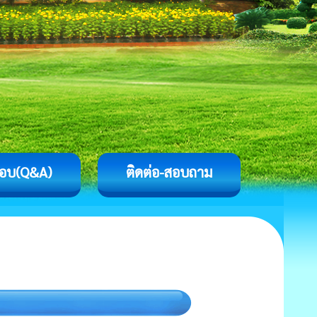
อบ(Q&A)
ติดต่อ-สอบถาม