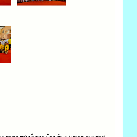
รษา พระบาทสมเด็จพระเจ้าอยู่หัว ๒๘ กรกฎาคม ๒๕๖๙