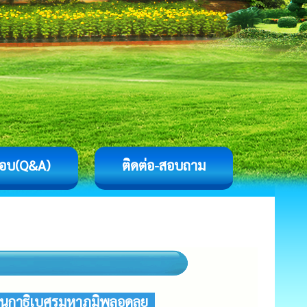
อบ(Q&A)
ติดต่อ-สอบถาม
ชนกาธิเบศรมหาภูมิพลอดุลย