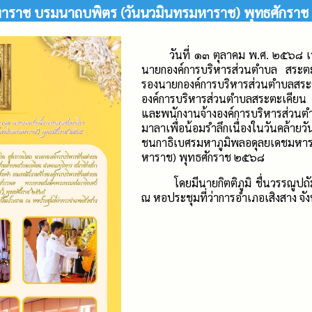
าราช บรมนาถบพิตร (วันนวมินทรมหาราช) พุทธศักรา
วันที่ ๑๓ ตุลาคม พ.ศ. ๒๕๖๘ เวล
นายกองค์การบริหารส่วนตำบล สระตะ
รองนายกองค์การบริหารส่วนตำบลสระ
องค์การบริหารส่วนตำบลสระตะเคียน
และพนักงานจ้างองค์การบริหารส่วนต
มาลาเพื่อน้อมรำลึกเนื่องในวันคล้
ชนกาธิเบศรมหาภูมิพลอดุลยเดชมหา
หาราช) พุทธศักราช ๒๕๖๘
โดยมีนายกิตติภูมิ ชื่นวรรณูปถัม
ณ หอประชุมที่ว่าการอำเภอเสิงสาง จั