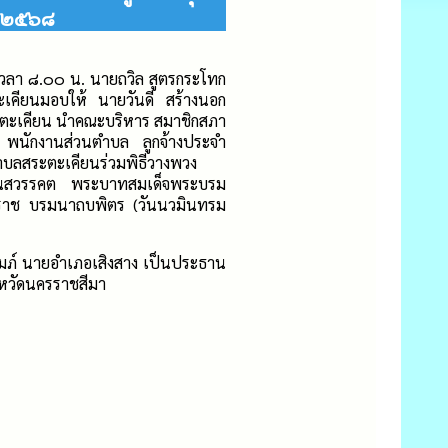
ช ๒๕๖๘
า ๘.๐๐ น. นายถวิล สูตรกระโทก
เคียนมอบให้ นายวันดี สร้างนอก
ตะเคียน นำคณะบริหาร สมาชิกสภา
 พนักงานส่วนตำบล ลูกจ้างประจำ
ำบลสระตะเคียนร่วมพิธีวางพวง
ายวันสวรรคต พระบาทสมเด็จพระบรม
ราช บรมนาถบพิตร (วันนวมินทรม
ภ์ นายอำเภอเสิงสาง เป็นประธาน
งหวัดนครราชสีมา