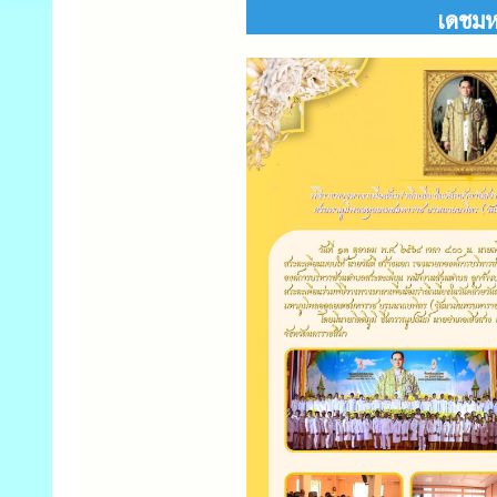
เดชมห